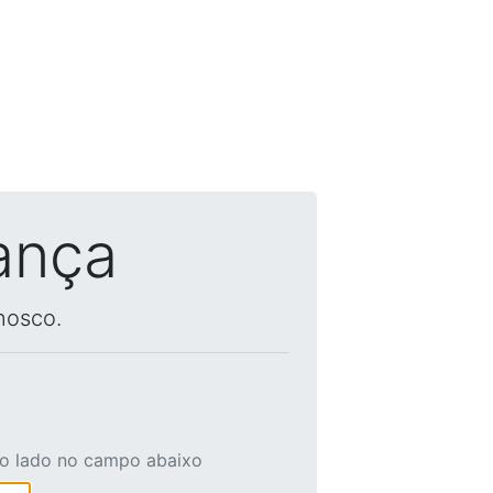
ança
nosco.
ao lado no campo abaixo