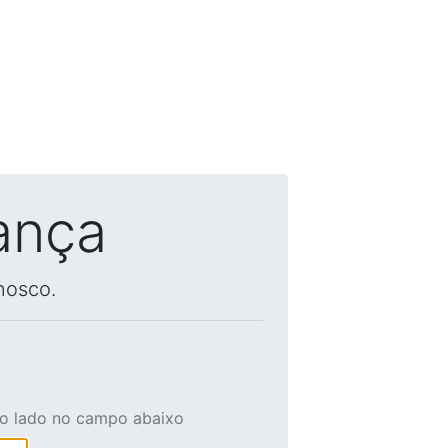
ança
nosco.
ao lado no campo abaixo