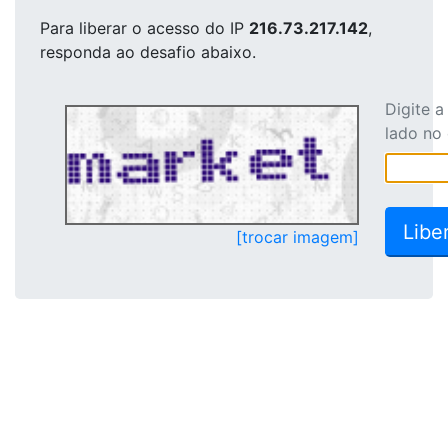
Para liberar o acesso
do IP
216.73.217.142
,
responda ao desafio abaixo.
Digite 
lado no
[trocar imagem]