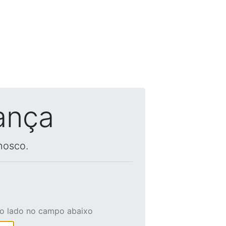
ança
nosco.
ao lado no campo abaixo