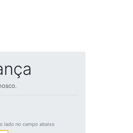
ança
nosco.
ao lado no campo abaixo