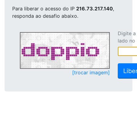
Para liberar o acesso
do IP
216.73.217.140
,
responda ao desafio abaixo.
Digite 
lado no
[trocar imagem]