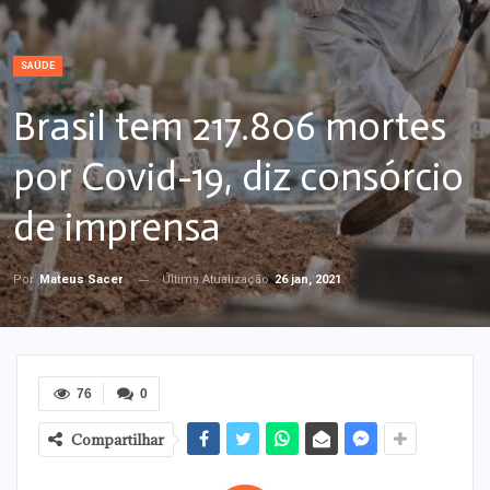
SAÚDE
Brasil tem 217.806 mortes
por Covid-19, diz consórcio
de imprensa
Última Atualização
26 jan, 2021
Por
Mateus Sacer
76
0
Compartilhar