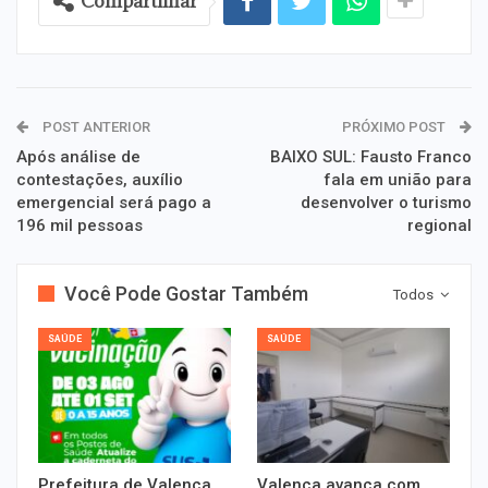
Compartilhar
POST ANTERIOR
PRÓXIMO POST
Após análise de
BAIXO SUL: Fausto Franco
contestações, auxílio
fala em união para
emergencial será pago a
desenvolver o turismo
196 mil pessoas
regional
Você Pode Gostar Também
Todos
SAÚDE
SAÚDE
Prefeitura de Valença
Valença avança com