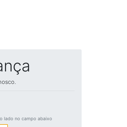
ança
nosco.
ao lado no campo abaixo