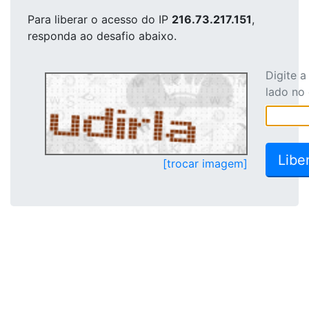
Para liberar o acesso
do IP
216.73.217.151
,
responda ao desafio abaixo.
Digite 
lado no
[trocar imagem]