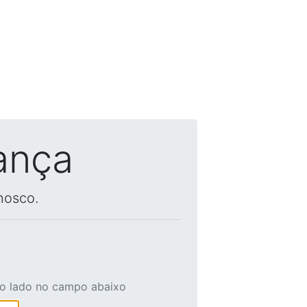
ança
nosco.
ao lado no campo abaixo