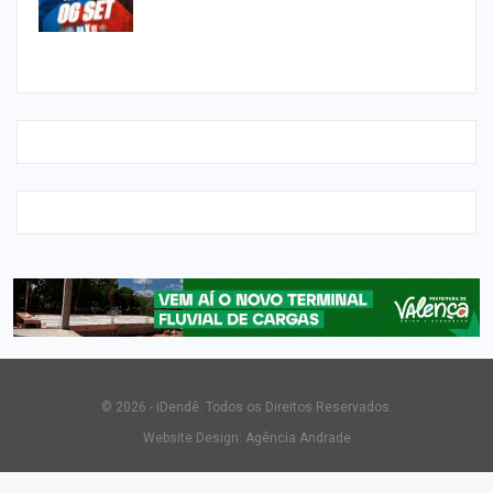
© 2026 - iDendê. Todos os Direitos Reservados.
Website Design:
Agência Andrade