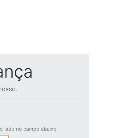
ança
nosco.
ao lado no campo abaixo