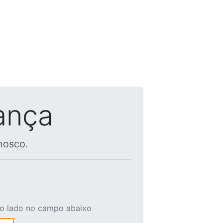
ança
nosco.
ao lado no campo abaixo