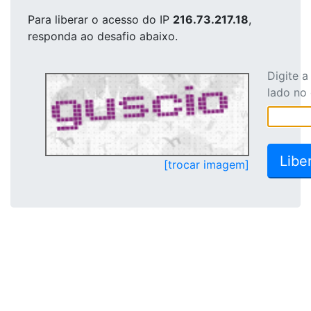
Para liberar o acesso
do IP
216.73.217.18
,
responda ao desafio abaixo.
Digite 
lado no
[trocar imagem]