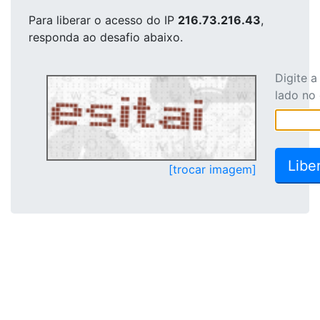
Para liberar o acesso
do IP
216.73.216.43
,
responda ao desafio abaixo.
Digite 
lado no
[trocar imagem]