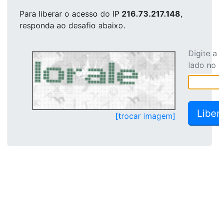
Para liberar o acesso
do IP
216.73.217.148
,
responda ao desafio abaixo.
Digite 
lado no
[trocar imagem]