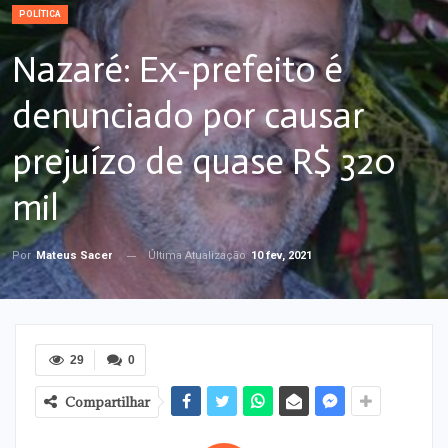
POLÍTICA
Nazaré: Ex-prefeito é
denunciado por causar
prejuízo de quase R$ 320
mil
Última Atualização
10 fev, 2021
Por
Mateus Sacer
29
0
Compartilhar