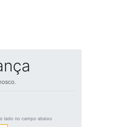
ança
nosco.
ao lado no campo abaixo