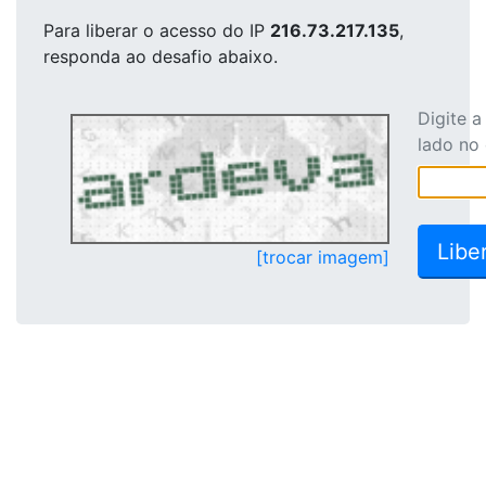
Para liberar o acesso
do IP
216.73.217.135
,
responda ao desafio abaixo.
Digite 
lado no
[trocar imagem]