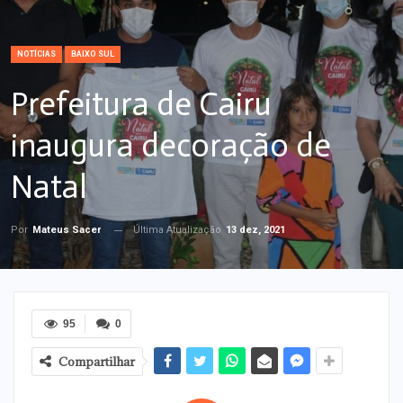
NOTÍCIAS
BAIXO SUL
Prefeitura de Cairu
inaugura decoração de
Natal
Última Atualização
13 dez, 2021
Por
Mateus Sacer
95
0
Compartilhar