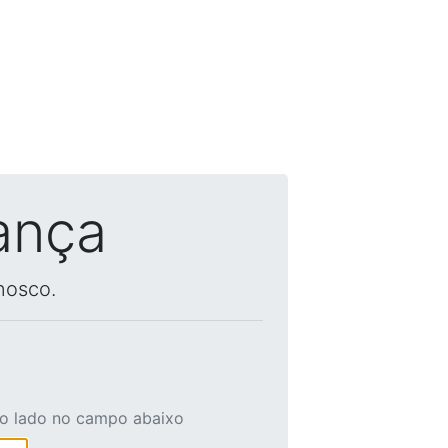
ança
nosco.
ao lado no campo abaixo