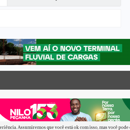
periência. Assumiremos que você está ok com isso, mas você pode c