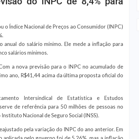
evisão do INPC de 8,4% para
ou o Índice Nacional de Preços ao Consumidor (INPC)
%.
o anual do salário mínimo. Ele mede a inflação para
nco salários mínimos.
. Com a nova previsão para o INPC no acumulado de
imo ano, R$41,44 acima da última proposta oficial do
ento Intersindical de Estatística e Estudos
 serve de referência para 50 milhões de pessoas no
o Instituto Nacional de Seguro Social (INSS).
reajustado pela variação do INPC do ano anterior. Em
o aplicada pelo governo foi de 5,26%, mas a inflação