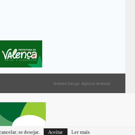
Website Design:
Agência Andrade
ancelar, se desejar.
Aceitar
Ler mais