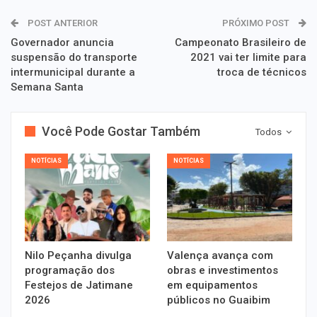
POST ANTERIOR
PRÓXIMO POST
Governador anuncia
Campeonato Brasileiro de
suspensão do transporte
2021 vai ter limite para
intermunicipal durante a
troca de técnicos
Semana Santa
Você Pode Gostar Também
Todos
NOTÍCIAS
NOTÍCIAS
Nilo Peçanha divulga
Valença avança com
programação dos
obras e investimentos
Festejos de Jatimane
em equipamentos
2026
públicos no Guaibim