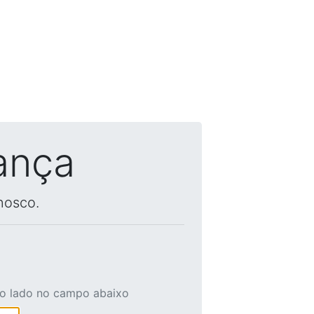
ança
nosco.
ao lado no campo abaixo