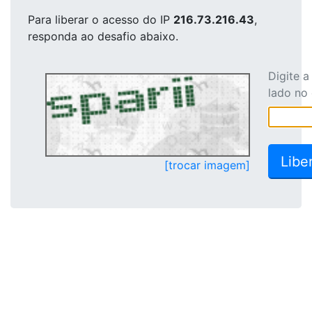
Para liberar o acesso
do IP
216.73.216.43
,
responda ao desafio abaixo.
Digite 
lado no
[trocar imagem]