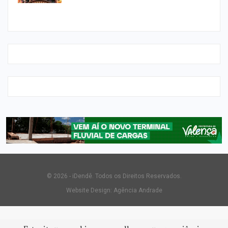
© 2026 - iDendê. Todos os Direitos Reservados.
Website Design:
Agência Andrade