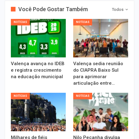
Você Pode Gostar Também
Todos
NOTÍCIAS
NOTÍCIAS
Valença avança no IDEB
Valença sedia reunião
e registra crescimento
do CIAPRA Baixo Sul
na educação municipal
para aprimorar
articulação entre…
NOTÍCIAS
NOTÍCIAS
Milhares de fiéis
Nilo Peçanha divulga