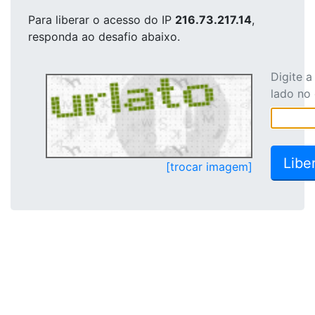
Para liberar o acesso
do IP
216.73.217.14
,
responda ao desafio abaixo.
Digite 
lado no
[trocar imagem]