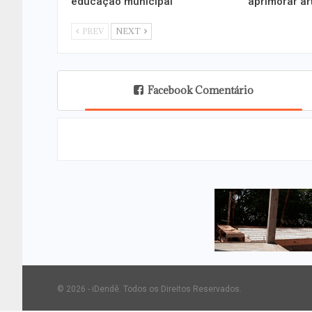
educação municipal
aprimorar ar
PREV
NEXT
Facebook Comentário
© 2026 - iDendê. Todos os Direitos Reservados.