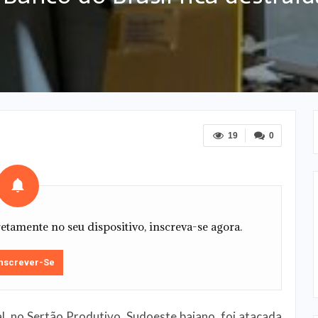
19
0
tamente no seu dispositivo, inscreva-se agora.
nscrever-Se
, no Sertão Produtivo, Sudoeste baiano, foi atacada