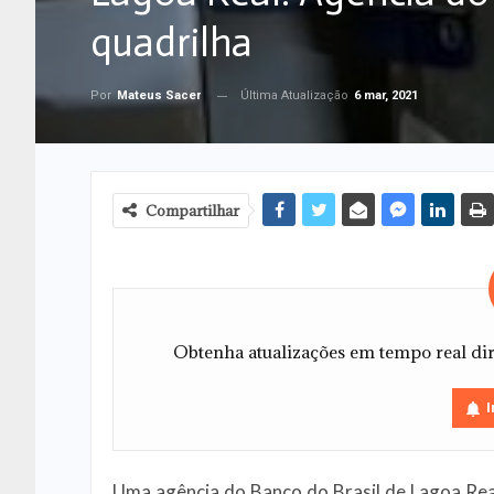
quadrilha
Última Atualização
6 mar, 2021
Por
Mateus Sacer
Compartilhar
Obtenha atualizações em tempo real dire
I
Uma agência do Banco do Brasil de Lagoa Real