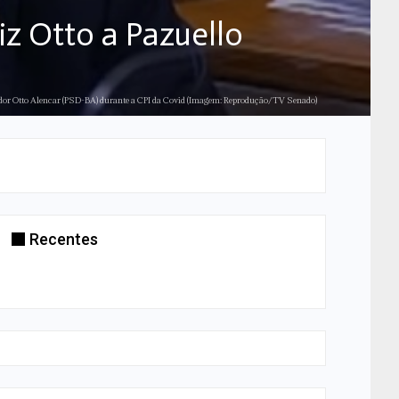
iz Otto a Pazuello
or Otto Alencar (PSD-BA) durante a CPI da Covid (Imagem: Reprodução/TV Senado)
Recentes