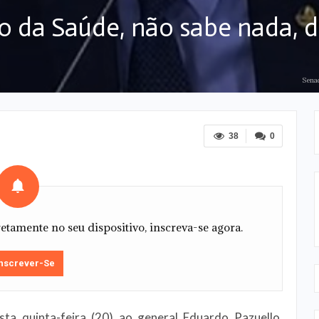
o da Saúde, não sabe nada, d
Senad
38
0
tamente no seu dispositivo, inscreva-se agora.
nscrever-Se
ta quinta-feira (20) ao general Eduardo Pazuello,