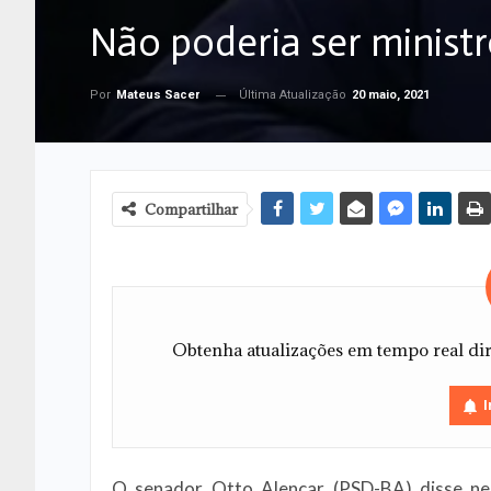
Não poderia ser ministr
Última Atualização
20 maio, 2021
Por
Mateus Sacer
Compartilhar
Obtenha atualizações em tempo real dire
I
O senador Otto Alencar (PSD-BA) disse nes