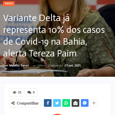
SAÚDE
Variante Delta já
representa 10% dos casos
de Covid-19 na Bahia,
alerta Tereza Paim
Última Atualização
27 set, 2021
Por
Mateus Sacer
31
0
Compartilhar