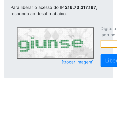
Para liberar o acesso
do IP
216.73.217.167
,
responda ao desafio abaixo.
Digite 
lado no
[trocar imagem]