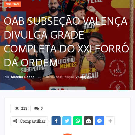
NOTÍCIAS
OAB SUBSEÇÃO VALENÇA
DIVULGA GRADE
COMPLETA DO XXI FORRÓ
DA ORDEM
Última Atualização
26 abr, 2022
Por
Mateus Sacer
213
0
Compartilhar