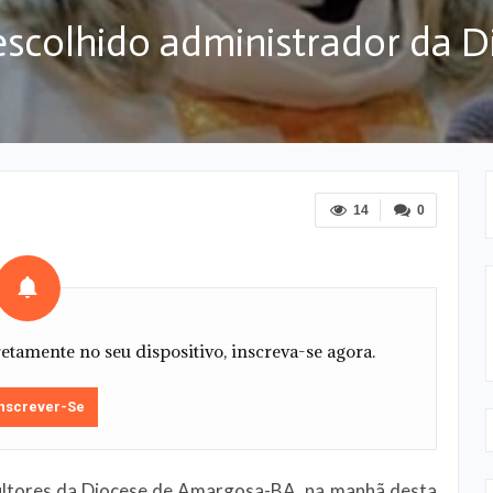
escolhido administrador da 
14
0
tamente no seu dispositivo, inscreva-se agora.
nscrever-Se
ultores da Diocese de Amargosa-BA, na manhã desta