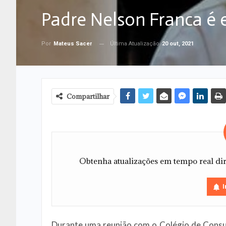
Padre Nelson Franca é 
Última Atualização
20 out, 2021
Por
Mateus Sacer
Compartilhar
Obtenha atualizações em tempo real dire
I
Durante uma reunião com o Colégio de Cons