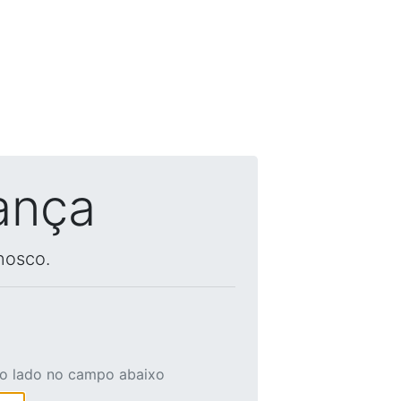
ança
nosco.
ao lado no campo abaixo